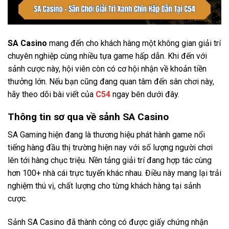
SA Casino
mang đến cho khách hàng một không gian giải trí
chuyên nghiệp cùng nhiều tựa game hấp dẫn. Khi đến với
sảnh cược này, hội viên còn có cơ hội nhận về khoản tiền
thưởng lớn. Nếu bạn cũng đang quan tâm đến sân chơi này,
hãy theo dõi bài viết của
C54
ngay bên dưới đây.
Thông tin sơ qua về sảnh SA Casino
SA Gaming hiện đang là thương hiệu phát hành game nổi
tiếng hàng đầu thị trường hiện nay với số lượng người chơi
lên tới hàng chục triệu. Nền tảng giải trí đang hợp tác cùng
hơn 100+ nhà cái trực tuyến khác nhau. Điều này mang lại trải
nghiệm thú vị, chất lượng cho từng khách hàng tại sảnh
cược.
Sảnh SA Casino đã thành công có được giấy chứng nhận