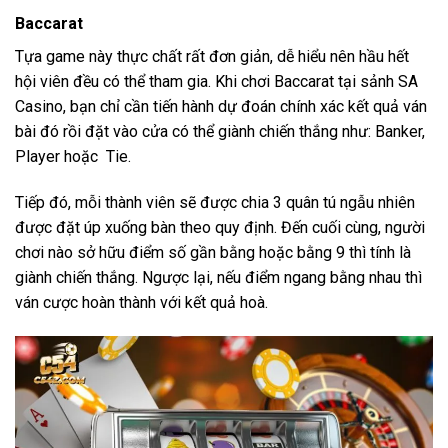
Baccarat
Tựa game này thực chất rất đơn giản, dễ hiểu nên hầu hết
hội viên đều có thể tham gia. Khi chơi Baccarat tại sảnh SA
Casino, bạn chỉ cần tiến hành dự đoán chính xác kết quả ván
bài đó rồi đặt vào cửa có thể giành chiến thắng như: Banker,
Player hoặc Tie.
Tiếp đó, mỗi thành viên sẽ được chia 3 quân tú ngẫu nhiên
được đặt úp xuống bàn theo quy định. Đến cuối cùng, người
chơi nào sở hữu điểm số gần bằng hoặc bằng 9 thì tính là
giành chiến thắng. Ngược lại, nếu điểm ngang bằng nhau thì
ván cược hoàn thành với kết quả hoà.