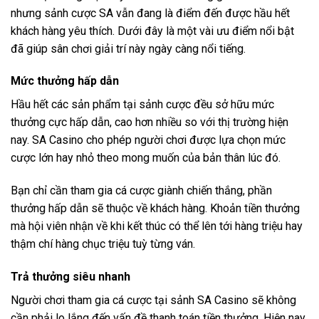
nhưng sảnh cược SA vẫn đang là điểm đến được hầu hết
khách hàng yêu thích. Dưới đây là một vài ưu điểm nổi bật
đã giúp sân chơi giải trí này ngày càng nổi tiếng.
Mức thưởng hấp dẫn
Hầu hết các sản phẩm tại sảnh cược đều sở hữu mức
thưởng cực hấp dẫn, cao hơn nhiều so với thị trường hiện
nay. SA Casino cho phép người chơi được lựa chọn mức
cược lớn hay nhỏ theo mong muốn của bản thân lúc đó.
Bạn chỉ cần tham gia cá cược giành chiến thắng, phần
thưởng hấp dẫn sẽ thuộc về khách hàng. Khoản tiền thưởng
mà hội viên nhận về khi kết thúc có thể lên tới hàng triệu hay
thậm chí hàng chục triệu tuỳ từng ván.
Trả thưởng siêu nhanh
Người chơi tham gia cá cược tại sảnh SA Casino sẽ không
cần phải lo lắng đến vấn đề thanh toán tiền thưởng. Hiện nay,