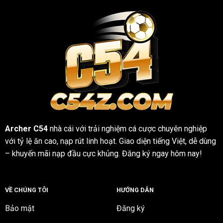
Archer C54
nhà cái với trải nghiệm cá cược chuyên nghiệp
với tỷ lệ ăn cao, nạp rút linh hoạt. Giao diện tiếng Việt, dễ dùng
– khuyến mãi nạp đầu cực khủng. Đăng ký ngay hôm nay!
VỀ CHÚNG TÔI
HƯỚNG DẪN
Bảo mật
Đăng ký