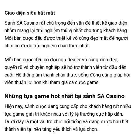
Giao diện siêu bắt mắt
Sảnh SA Casino rất chú trọng đến vấn đề thiết kế giao diện
nhằm mang lại trải nghiệm thú vị nhất cho từng khách hàng.
Mỗi bàn cược đều được thiết kế vô cùng đẹp mắt để người
chơi có được trải nghiệm chân thực nhất.
Mỗi bàn cược đều có đội ngũ dealer vô cùng xinh đẹp,
quyến rũ và chuyên nghiệp sẽ hỗ trợ thành viên từ đầu đến
cuối. Hệ thống âm thanh chân thực, sống động cũng giúp hội
viên thuận lợi hơn khi tham gia cá cược game.
Những tựa game hot nhất tại sảnh SA Casino
Hiện nay, sảnh cược đang cung cấp cho khách hàng rất nhiều
tựa game giải trí khác nhau với tỷ lệ thưởng cực hấp dẫn.
Dưới đây là một vài trò chơi nổi tiếng và đang được hầu hết
thành viên tại nền tảng yêu thích và lựa chọn.