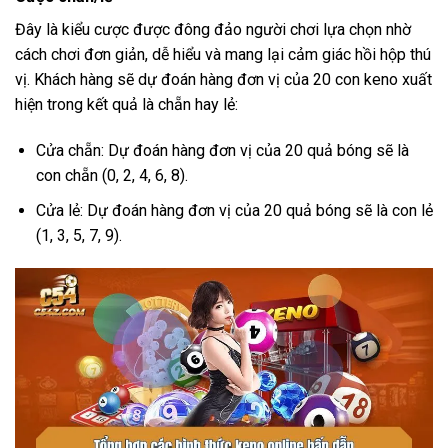
Đây là kiểu cược được đông đảo người chơi lựa chọn nhờ
cách chơi đơn giản, dễ hiểu và mang lại cảm giác hồi hộp thú
vị. Khách hàng sẽ dự đoán hàng đơn vị của 20 con keno xuất
hiện trong kết quả là chẵn hay lẻ:
Cửa chẵn: Dự đoán hàng đơn vị của 20 quả bóng sẽ là
con chẵn (0, 2, 4, 6, 8).
Cửa lẻ: Dự đoán hàng đơn vị của 20 quả bóng sẽ là con lẻ
(1, 3, 5, 7, 9).