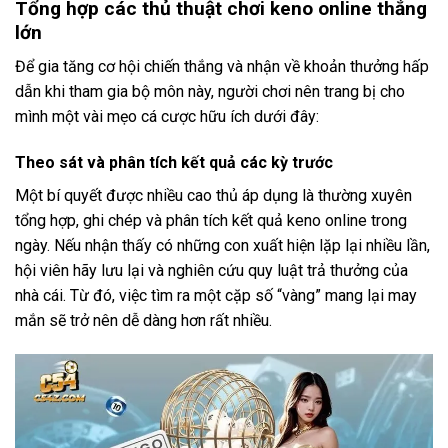
Tổng hợp các thủ thuật chơi keno online thắng
lớn
Để gia tăng cơ hội chiến thắng và nhận về khoản thưởng hấp
dẫn khi tham gia bộ môn này, người chơi nên trang bị cho
mình một vài mẹo cá cược hữu ích dưới đây:
Theo sát và phân tích kết quả các kỳ trước
Một bí quyết được nhiều cao thủ áp dụng là thường xuyên
tổng hợp, ghi chép và phân tích kết quả keno online trong
ngày. Nếu nhận thấy có những con xuất hiện lặp lại nhiều lần,
hội viên hãy lưu lại và nghiên cứu quy luật trả thưởng của
nhà cái. Từ đó, việc tìm ra một cặp số “vàng” mang lại may
mắn sẽ trở nên dễ dàng hơn rất nhiều.