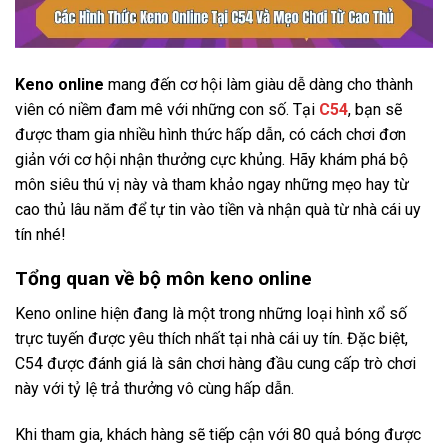
Keno online
mang đến cơ hội làm giàu dễ dàng cho thành
viên có niềm đam mê với những con số. Tại
C54
, bạn sẽ
được tham gia nhiều hình thức hấp dẫn, có cách chơi đơn
giản với cơ hội nhận thưởng cực khủng. Hãy khám phá bộ
môn siêu thú vị này và tham khảo ngay những mẹo hay từ
cao thủ lâu năm để tự tin vào tiền và nhận quà từ nhà cái uy
tín nhé!
Tổng quan về bộ môn keno online
Keno online hiện đang là một trong những loại hình xổ số
trực tuyến được yêu thích nhất tại nhà cái uy tín. Đặc biệt,
C54 được đánh giá là sân chơi hàng đầu cung cấp trò chơi
này với tỷ lệ trả thưởng vô cùng hấp dẫn.
Khi tham gia, khách hàng sẽ tiếp cận với 80 quả bóng được