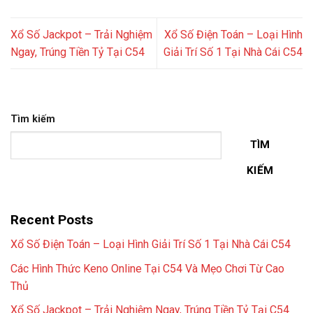
Xổ Số Jackpot – Trải Nghiệm
Xổ Số Điện Toán – Loại Hình
Ngay, Trúng Tiền Tỷ Tại C54
Giải Trí Số 1 Tại Nhà Cái C54
Tìm kiếm
TÌM
KIẾM
Recent Posts
Xổ Số Điện Toán – Loại Hình Giải Trí Số 1 Tại Nhà Cái C54
Các Hình Thức Keno Online Tại C54 Và Mẹo Chơi Từ Cao
Thủ
Xổ Số Jackpot – Trải Nghiệm Ngay, Trúng Tiền Tỷ Tại C54