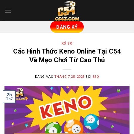
Bỏ
qua
nội
dung
ĐĂNG KÝ
XỔ SỐ
Các Hình Thức Keno Online Tại C54
Và Mẹo Chơi Từ Cao Thủ
ĐĂNG VÀO
THÁNG 7 25, 2025
BỞI
SEO
25
Th7