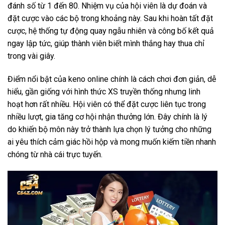
đánh số từ 1 đến 80. Nhiệm vụ của hội viên là dự đoán và
đặt cược vào các bộ trong khoảng này. Sau khi hoàn tất đặt
cược, hệ thống tự động quay ngẫu nhiên và công bố kết quả
ngay lập tức, giúp thành viên biết mình thắng hay thua chỉ
trong vài giây.
Điểm nổi bật của keno online chính là cách chơi đơn giản, dễ
hiểu, gần giống với hình thức XS truyền thống nhưng linh
hoạt hơn rất nhiều. Hội viên có thể đặt cược liên tục trong
nhiều lượt, gia tăng cơ hội nhận thưởng lớn. Đây chính là lý
do khiến bộ môn này trở thành lựa chọn lý tưởng cho những
ai yêu thích cảm giác hồi hộp và mong muốn kiếm tiền nhanh
chóng từ nhà cái trực tuyến.