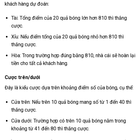
khách hàng dự đoán:
Tài: Tổng điểm của 20 quả bóng lớn hơn 810 thì thắng
cược.
Xỉu: Nếu điểm tổng của 20 quả bóng nhỏ hơn 810 thì
thắng cược.
Hòa: Trong trường hợp đúng bằng 810, nhà cái sẽ hoàn lại
tiền cho tất cả khách hàng.
Cược trên/dưới
Đây là kiểu cược dựa trên khoảng điểm số của bóng, cụ thể:
Cửa trên: Nếu trên 10 quả bóng mang số từ 1 đến 40 thì
thắng cược.
Cửa dưới: Trường hợp có trên 10 quả bóng nằm trong
khoảng từ 41 đến 80 thì thắng cược.