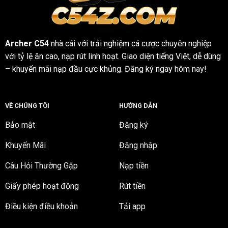
Archer C54
nhà cái với trải nghiệm cá cược chuyên nghiệp
với tỷ lệ ăn cao, nạp rút linh hoạt. Giao diện tiếng Việt, dễ dùng
– khuyến mãi nạp đầu cực khủng. Đăng ký ngay hôm nay!
VỀ CHÚNG TÔI
HƯỚNG DẪN
Bảo mật
Đăng ký
Khuyến Mãi
Đăng nhập
Câu Hỏi Thường Gặp
Nạp tiền
Giấy phép hoạt động
Rút tiền
Điều kiện điều khoản
Tải app