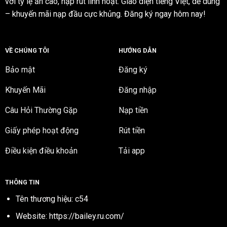
với tỷ lệ ăn cao, nạp rút linh hoạt. Giao diện tiếng Việt, dễ dùng
– khuyến mãi nạp đầu cực khủng. Đăng ký ngay hôm nay!
VỀ CHÚNG TÔI
HƯỚNG DẪN
Bảo mật
Đăng ký
Khuyến Mãi
Đăng nhập
Top 5 điểm nổi bật thu hút hàng triệu hội viên
Câu Hỏi Thường Gặp
Nạp tiền
Giấy phép hoạt động
Rút tiền
Giao diện dễ dàng thao tác
Điều kiện điều khoản
Tải app
Đội ngũ lập trình viên đã tạo nên một giao diện cực kỳ
đẹp mắt với thiết kế sang trọng, màu sắc hài hòa tối giản
nhưng vẫn nổi bật. Ngoài ra, C54 còn đặc biệt chú trọng
THÔNG TIN
đến cách sắp xếp bố cục, hiển thị thông tin rõ ràng nhằm
Tên thương hiệu: c54
tối ưu trải nghiệm người dùng. Vì thế, bạn sẽ không phải
Website: https://bailey.ru.com/
mất quá nhiều thời gian tìm hiểu nhưng vẫn dễ dàng thực