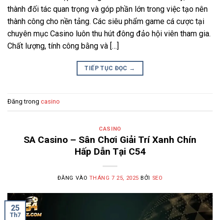
thành đối tác quan trọng và góp phần lớn trong việc tạo nên
thành công cho nền tảng. Các siêu phẩm game cá cược tại
chuyên mục Casino luôn thu hút đông đảo hội viên tham gia.
Chất lượng, tính công bằng và […]
TIẾP TỤC ĐỌC
→
Đăng trong
casino
CASINO
SA Casino – Sân Chơi Giải Trí Xanh Chín
Hấp Dẫn Tại C54
ĐĂNG VÀO
THÁNG 7 25, 2025
BỞI
SEO
25
Th7