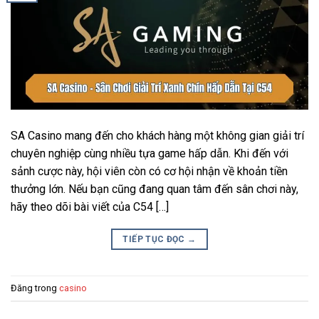
SA Casino mang đến cho khách hàng một không gian giải trí
chuyên nghiệp cùng nhiều tựa game hấp dẫn. Khi đến với
sảnh cược này, hội viên còn có cơ hội nhận về khoản tiền
thưởng lớn. Nếu bạn cũng đang quan tâm đến sân chơi này,
hãy theo dõi bài viết của C54 […]
TIẾP TỤC ĐỌC
→
Đăng trong
casino