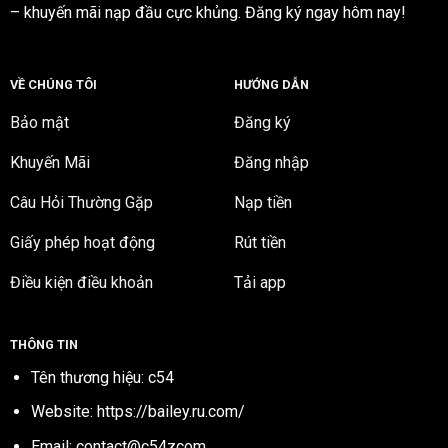
– khuyến mãi nạp đầu cực khủng. Đăng ký ngay hôm nay!
VỀ CHÚNG TÔI
HƯỚNG DẪN
Bảo mật
Đăng ký
Khuyến Mãi
Đăng nhập
Câu Hỏi Thường Gặp
Nạp tiền
Giấy phép hoạt động
Rút tiền
Điều kiện điều khoản
Tải app
THÔNG TIN
Tên thương hiệu: c54
Website: https://bailey.ru.com/
Email: contact@c54zcom