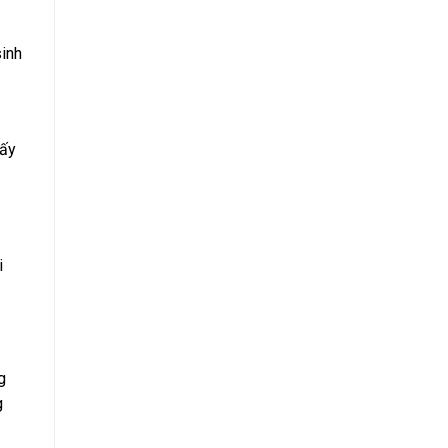
sinh
hấy
i
g
g