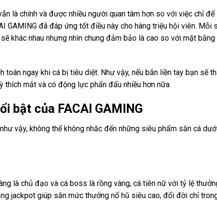
vẫn là chính và được nhiều người quan tâm hơn so với việc chỉ để
ACAI GAMING đã đáp ứng tốt điều này cho hàng triệu hội viên. Mỗi 
ng sẽ khác nhau nhưng nhìn chung đảm bảo là cao so với mặt bằng
h toán ngay khi cá bị tiêu diệt. Như vậy, nếu bắn liền tay bạn sẽ t
kỳ thích mắt và có động lực phấn đấu nhiều hơn nữa.
nổi bật của FACAI GAMING
n như vậy, không thể không nhắc đến những siêu phẩm săn cá dướ
 là chủ đạo và cá boss là rồng vàng, cá tiên nữ với tỷ lệ thưởn
ăng jackpot giúp săn mức thưởng nổ hũ siêu cao, đổi đời chỉ tron