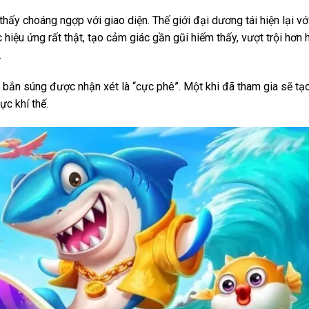
ấy choáng ngợp với giao diện. Thế giới đại dương tái hiện lại vớ
 hiệu ứng rất thật, tạo cảm giác gần gũi hiếm thấy, vượt trội hơn 
.
úc bắn súng được nhận xét là “cực phê”. Một khi đã tham gia sẽ tạ
c khí thế.