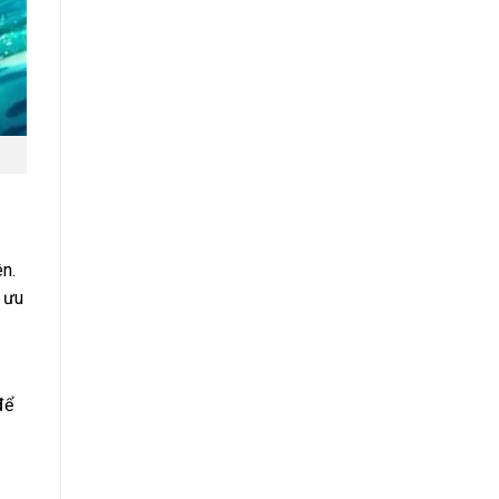
n.
i ưu
để