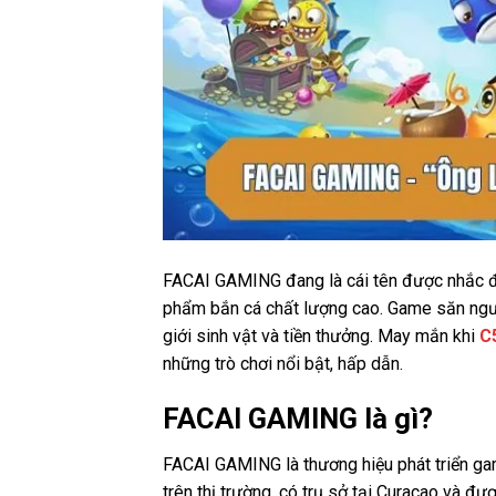
FACAI GAMING đang là cái tên được nhắc đến
phẩm bắn cá chất lượng cao. Game săn ngư 
giới sinh vật và tiền thưởng. May mắn khi
C
những trò chơi nổi bật, hấp dẫn.
FACAI GAMING là gì?
FACAI GAMING là thương hiệu phát triển ga
trên thị trường, có trụ sở tại Curacao và đ