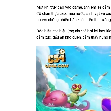
Một khi truy cập vào game, anh em sẽ cảm th
độ chân thực cao, màu nước, sinh vật và các
so với những phiên bản khác trên thị trường
Đặc biệt, các hiệu ứng như cá bơi lội hay l
cảm xúc, dấu ấn khó quên, cảm thấy hừng hự