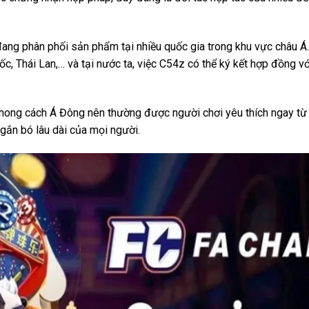
đang phân phối sản phẩm tại nhiều quốc gia trong khu vực châu Á.
c, Thái Lan,… và tại nước ta, việc C54z có thể ký kết hợp đồng vớ
hong cách Á Đông nên thường được người chơi yêu thích ngay từ 
gắn bó lâu dài của mọi người.