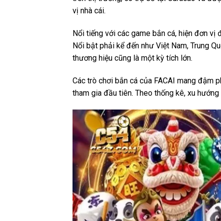
vị nhà cái.
Nổi tiếng với các game bắn cá, hiện đơn vị 
Nổi bật phải kể đến như Việt Nam, Trung Quố
thương hiệu cũng là một kỳ tích lớn.
Các trò chơi bắn cá của FACAI mang đậm p
tham gia đầu tiên. Theo thống kê, xu hướng 