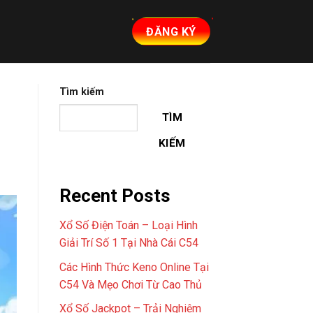
ĐĂNG KÝ
Tìm kiếm
TÌM
KIẾM
Recent Posts
Xổ Số Điện Toán – Loại Hình
Giải Trí Số 1 Tại Nhà Cái C54
Các Hình Thức Keno Online Tại
C54 Và Mẹo Chơi Từ Cao Thủ
Xổ Số Jackpot – Trải Nghiệm