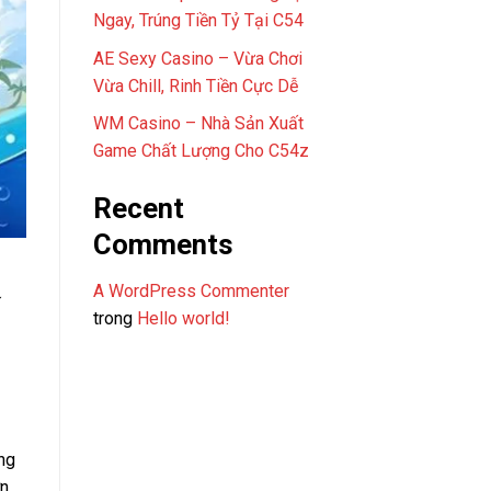
Ngay, Trúng Tiền Tỷ Tại C54
AE Sexy Casino – Vừa Chơi
Vừa Chill, Rinh Tiền Cực Dễ
WM Casino – Nhà Sản Xuất
Game Chất Lượng Cho C54z
Recent
Comments
A WordPress Commenter
trong
Hello world!
ng
ơn