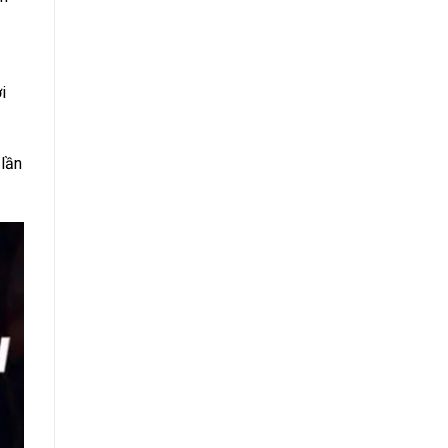
i
lần